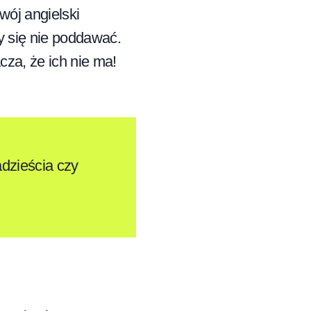
wój angielski
by się nie poddawać.
cza, że ich nie ma!
adzieścia czy