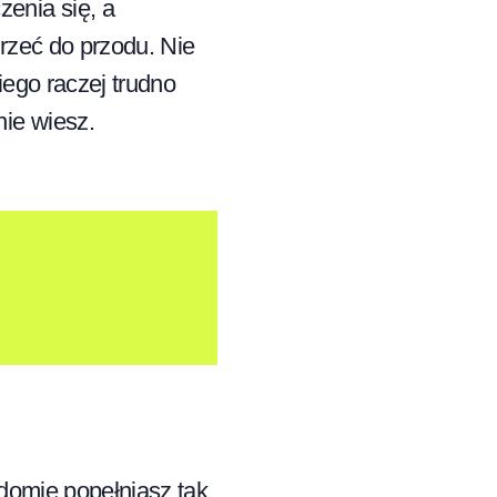
enia się, a
przeć do przodu. Nie
iego raczej trudno
ie wiesz.
adomie popełniasz tak