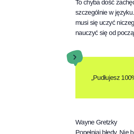
To chyba dość zachęc
szczególnie w języku.
musi się uczyć niczeg
nauczyć się od począ
„Pudłujesz 100
Wayne Gretzky
Popełniaj błędy. Nie 