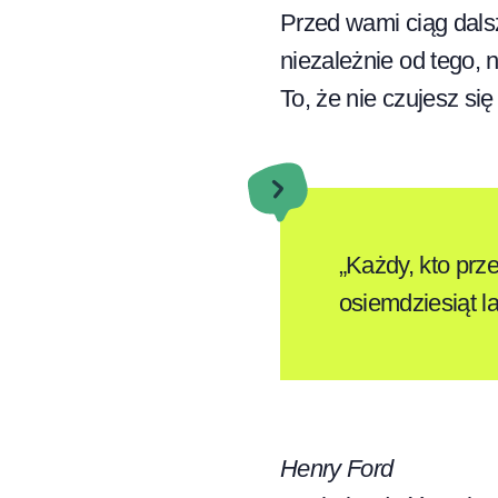
Przed wami ciąg dalsz
niezależnie od tego, n
To, że nie czujesz si
„Każdy, kto prz
osiemdziesiąt la
Henry Ford