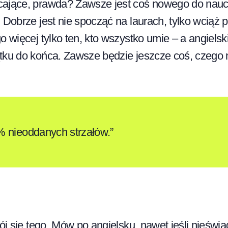
ające, prawda? Zawsze jest coś nowego do naucz
 Dobrze jest nie spocząć na laurach, tylko wciąż 
o więcej tylko ten, kto wszystko umie – a angielsk
tku do końca. Zawsze będzie jeszcze coś, czego n
% nieoddanych strzałów.”
bój się tego. Mów po angielsku, nawet jeśli nieświ