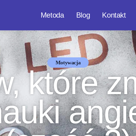
Metoda
Blog
Kontakt
Motywacja
w, które 
nauki angi