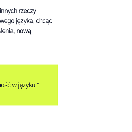
 innych rzeczy
owego języka, chcąc
ślenia, nową
ość w języku.”