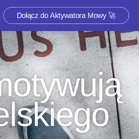
Dołącz do Aktywatora Mowy 🚀
zmotywują
elskiego