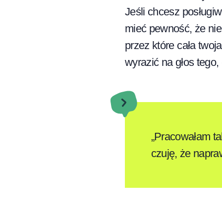
Jeśli chcesz posługi
mieć pewność, że nie
przez które cała two
wyrazić na głos tego,
„Pracowałam tak
czuję, że napra