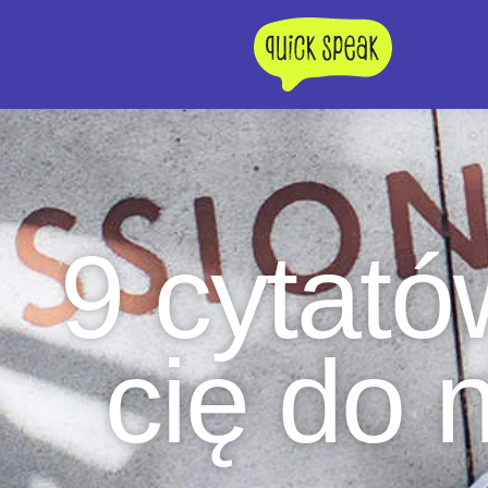
9 cytató
cię do 