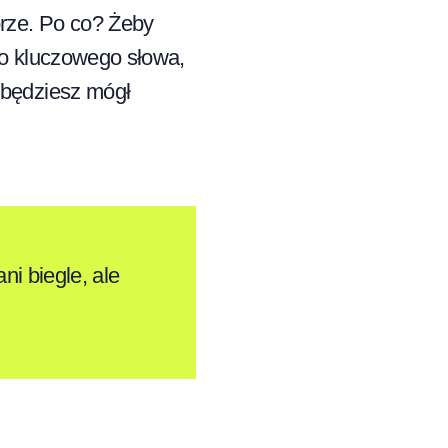
brze. Po co? Żeby
go kluczowego słowa,
 będziesz mógł
i biegle, ale