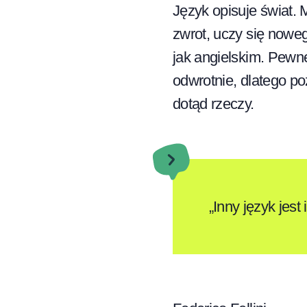
Język opisuje świat.
zwrot, uczy się nowe
jak angielskim. Pewne
odwrotnie, dlatego p
dotąd rzeczy.
„Inny język jest 