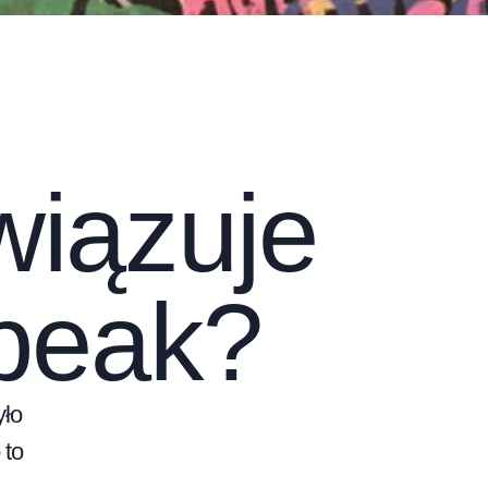
wiązuje
peak?
yło
 to