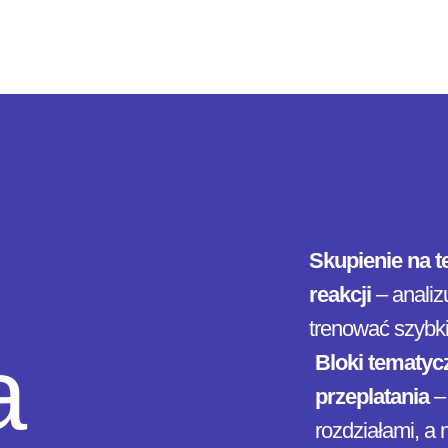
Skupienie na t
reakcji
– analiz
trenować szybk
a
Bloki tematyc
przeplatania
– 
rozdziałami, a 