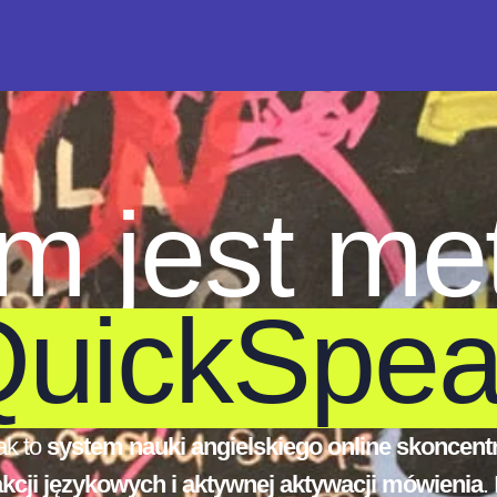
m jest me
uickSpe
ak to
system nauki angielskiego online skoncen
akcji językowych i aktywnej aktywacji mówienia
.