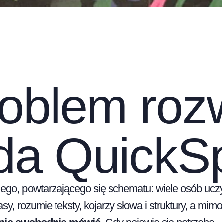
roblem roz
da QuickS
ego, powtarzającego się schematu: wiele osób ucz
y, rozumie teksty, kojarzy słowa i struktury, a mimo