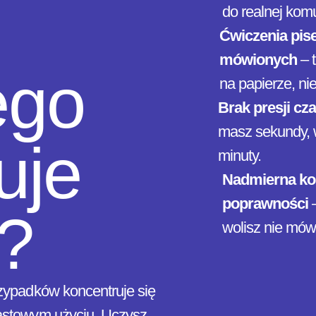
do realnej komu
Ćwiczenia pis
mówionych
– 
ego
na papierze, ni
Brak presji cz
masz sekundy, 
uje
minuty.
Nadmierna ko
poprawności
–
?
wolisz nie mów
zypadków koncentruje się
miastowym użyciu. Uczysz