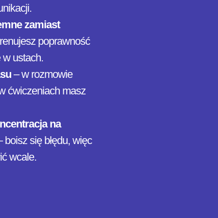
nikacji.
emne zamiast
trenujesz poprawność
e w ustach.
asu
– w rozmowie
w ćwiczeniach masz
ncentracja na
 boisz się błędu, więc
ić wcale.