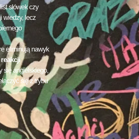
ist słówek czy
i wiedzy, lecz
 biernego
óre eliminują nawyk
 reakcji
y się angielskiego,
łączyć się z trybu