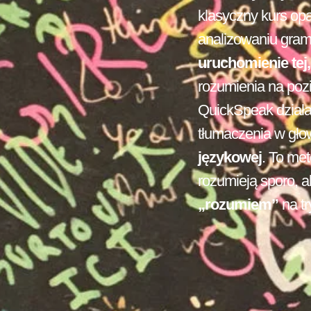
klasyczny kurs opa
analizowaniu gramat
uruchomienie tej,
rozumienia na poz
QuickSpeak dział
tłumaczenia w gło
językowej
. To met
rozumieją sporo, a
„rozumiem”
na t