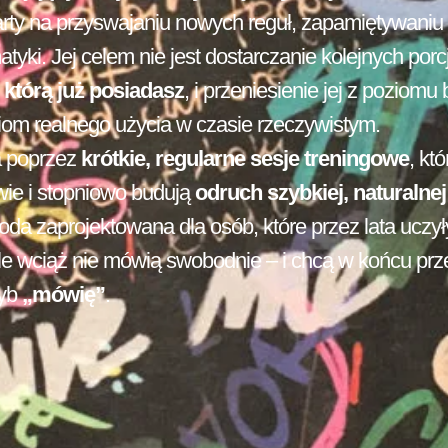
rty na przyswajaniu nowych reguł, zapamiętywaniu l
yki. Jej celem nie jest dostarczanie kolejnych porcj
 którą już posiadasz
, i przeniesienie jej z poziomu
iom realnego użycia w czasie rzeczywistym.
a poprzez
krótkie, regularne sesje treningowe
, kt
wie i stopniowo budują
odruch szybkiej, naturalnej
oda zaprojektowana dla osób, które przez lata uczył
le wciąż nie mówią swobodnie – i chcą w końcu prze
ryb
„mówię”
.