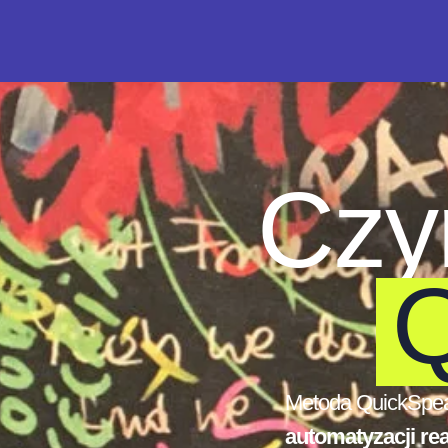
Czy
Q
Metoda QuickSpe
automatyzacji re