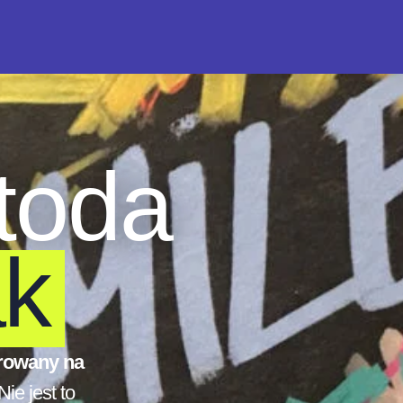
toda
ak
trowany na
 Nie jest to