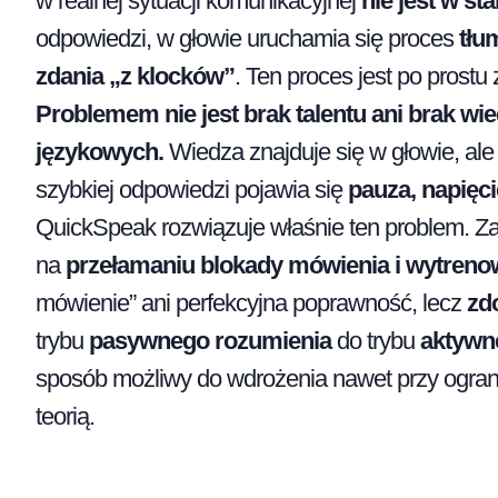
w realnej sytuacji komunikacyjnej
nie jest w s
odpowiedzi, w głowie uruchamia się proces
tłu
zdania „z klocków”
. Ten proces jest po prostu
Problemem nie jest brak talentu ani brak wi
językowych.
Wiedza znajduje się w głowie, ale
szybkiej odpowiedzi pojawia się
pauza, napięci
QuickSpeak rozwiązuje właśnie ten problem. Zam
na
przełamaniu blokady mówienia i wytren
mówienie” ani perfekcyjna poprawność, lecz
zdo
trybu
pasywnego rozumienia
do trybu
aktywn
sposób możliwy do wdrożenia nawet przy ogranic
teorią.