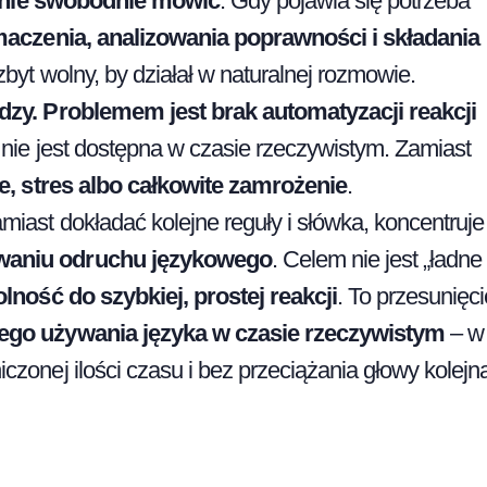
tanie swobodnie mówić
. Gdy pojawia się potrzeba
maczenia, analizowania poprawności i składania
 zbyt wolny, by działał w naturalnej rozmowie.
edzy. Problemem jest brak automatyzacji reakcji
 nie jest dostępna w czasie rzeczywistym. Zamiast
e, stres albo całkowite zamrożenie
.
iast dokładać kolejne reguły i słówka, koncentruje
owaniu odruchu językowego
. Celem nie jest „ładne
lność do szybkiej, prostej reakcji
. To przesunięci
ego używania języka w czasie rzeczywistym
– w
zonej ilości czasu i bez przeciążania głowy kolejn