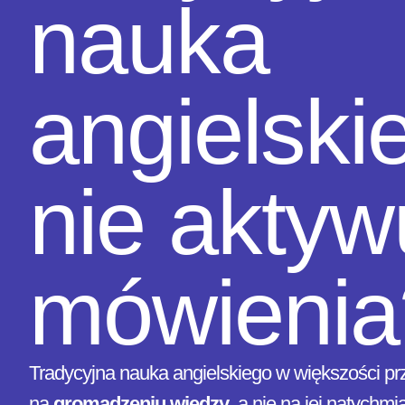
nauka
angielski
nie aktyw
mówienia
Tradycyjna nauka angielskiego w większości pr
na
gromadzeniu wiedzy
, a nie na jej natych