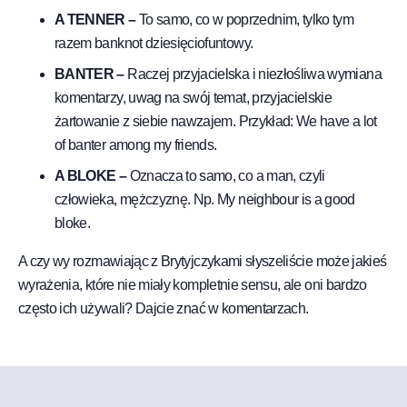
A TENNER –
To samo, co w poprzednim, tylko tym
razem banknot dziesięciofuntowy.
BANTER –
Raczej przyjacielska i niezłośliwa wymiana
komentarzy, uwag na swój temat, przyjacielskie
żartowanie z siebie nawzajem. Przykład: We have a lot
of banter among my friends.
A BLOKE –
Oznacza to samo, co a man, czyli
człowieka, mężczyznę. Np. My neighbour is a good
bloke.
A czy wy rozmawiając z Brytyjczykami słyszeliście może jakieś
wyrażenia, które nie miały kompletnie sensu, ale oni bardzo
często ich używali? Dajcie znać w komentarzach.