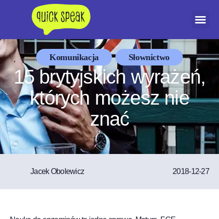
Dołącz do Akty
Komunikacja
Słownictwo
,
15 brytyjskich wyrażeń,
których możesz nie
znać
Jacek Obolewicz
2018-12-27