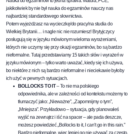
Nauka do egzaminów to jedna sprawa. Matura, FCE,
jakikolwiek by nie był nauka do egzaminów nauczy nas
najbardziej standardowego słownictwa.
Potem wyjeżdżasz na wycieczkę/do pracy/na studia do
Wielkiej Brytanii… i nagle nic nie rozumiesz! Brytyjczycy
posługują się w języku mówionym wieloma wyrażeniami,
których nie uczymy się przy okazji egzaminów, bo są bardzo
nieformalne. Tutaj przedstawiamy 15 takich słów i wyrażeń w
języku mówionym – tylko warto uważać, kiedy się ich używa,
bo niektóre z nich są bardzo nieformalne i nieciekawie byłoby
ich użyć w pewnych sytuacjach.
BOLLOCKS TO IT
– To nie ma polskiego
odpowiednika, ale w zależności od kontekstu możemy to
tłumaczyć jako: „Nieważne”, „Zapomnijmy o tym”,
„Mniejsza”. Przykładowo – sytuacja, gdy planowałeś
wyjść na zewnątrz i iść na spacer – ale pada deszcze,
możesz powiedzieć „Bollocks to it, I can’t go in this rain.”
Bardzo nieformalne, więc lepiej go nie używać za często,