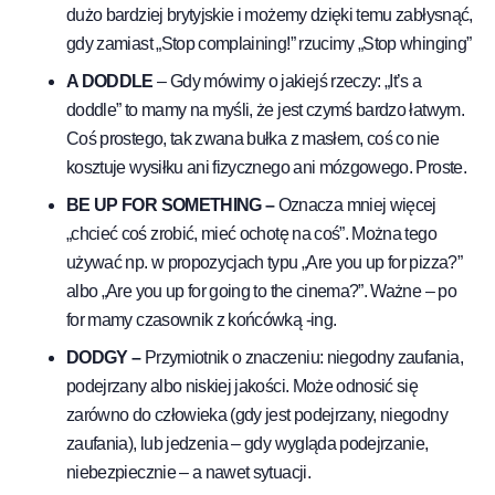
dużo bardziej brytyjskie i możemy dzięki temu zabłysnąć,
gdy zamiast „Stop complaining!” rzucimy „Stop whinging”
A DODDLE
– Gdy mówimy o jakiejś rzeczy: „It’s a
doddle” to mamy na myśli, że jest czymś bardzo łatwym.
Coś prostego, tak zwana bułka z masłem, coś co nie
kosztuje wysiłku ani fizycznego ani mózgowego. Proste.
BE UP FOR SOMETHING –
Oznacza mniej więcej
„chcieć coś zrobić, mieć ochotę na coś”. Można tego
używać np. w propozycjach typu „Are you up for pizza?”
albo „Are you up for going to the cinema?”. Ważne – po
for mamy czasownik z końcówką -ing.
DODGY –
Przymiotnik o znaczeniu: niegodny zaufania,
podejrzany albo niskiej jakości. Może odnosić się
zarówno do człowieka (gdy jest podejrzany, niegodny
zaufania), lub jedzenia – gdy wygląda podejrzanie,
niebezpiecznie – a nawet sytuacji.