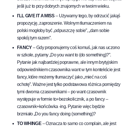
jeśli już to przy dobrych znajomych w twoim wieku.
I’LL GIVE IT A MISS
– Używamy tego, by odrzucić jakąś
propozycję, zaproszenie. Wolnym tłumaczeniem na
polski mogłoby być „odpuszczę sobie”, „dam sobie
spokój tym razem”.
FANCY
– Gdy proponujemy coś komuś, jak nas uczono
w szkole, pytamy „Do you want to (do something)?”.
Pytanie jak najbardziej poprawne, ale innym brytyjskim
odpowiednikiem czasownika want w tym kontekście jest
fancy, które możemy tłumaczyć jako „mieć na coś
ochotę”. Ważne jest tylko podstawowa różnica pomiędzy
tymi dwoma czasownikami – po want czasownik
występuje w formie to+bezokolicznik, a po fancy –
czasownik+końcówka -ing. Pytanie więc będzie
brzmiało „Do you fancy doing (something)?
TO WHINGE
– Oznacza to samo co complain, ale jest