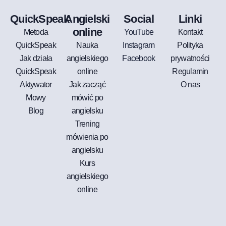
QuickSpeak
Angielski
Social
Linki
online
Metoda
YouTube
Kontakt
QuickSpeak
Nauka
Instagram
Polityka
Jak działa
angielskiego
Facebook
prywatności
QuickSpeak
online
Regulamin
Aktywator
Jak zacząć
O nas
Mowy
mówić po
Blog
angielsku
Trening
mówienia po
angielsku
Kurs
angielskiego
online