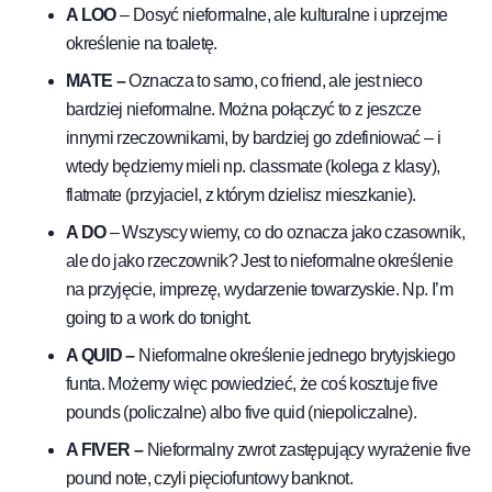
A LOO
– Dosyć nieformalne, ale kulturalne i uprzejme
określenie na toaletę.
MATE –
Oznacza to samo, co friend, ale jest nieco
bardziej nieformalne. Można połączyć to z jeszcze
innymi rzeczownikami, by bardziej go zdefiniować – i
wtedy będziemy mieli np. classmate (kolega z klasy),
flatmate (przyjaciel, z którym dzielisz mieszkanie).
A DO
– Wszyscy wiemy, co do oznacza jako czasownik,
ale do jako rzeczownik? Jest to nieformalne określenie
na przyjęcie, imprezę, wydarzenie towarzyskie. Np. I’m
going to a work do tonight.
A QUID –
Nieformalne określenie jednego brytyjskiego
funta. Możemy więc powiedzieć, że coś kosztuje five
pounds (policzalne) albo five quid (niepoliczalne).
A FIVER –
Nieformalny zwrot zastępujący wyrażenie five
pound note, czyli pięciofuntowy banknot.