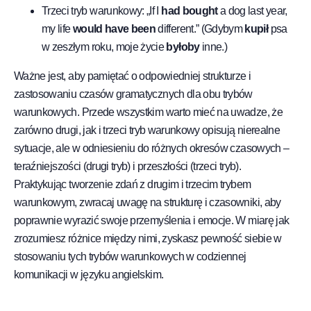
Trzeci tryb warunkowy: „If I
had bought
a dog last year,
my life
would have been
different.” (Gdybym
kupił
psa
w zeszłym roku, moje życie
byłoby
inne.)
Ważne jest, aby pamiętać o odpowiedniej strukturze i
zastosowaniu czasów gramatycznych dla obu trybów
warunkowych. Przede wszystkim warto mieć na uwadze, że
zarówno drugi, jak i trzeci tryb warunkowy opisują nierealne
sytuacje, ale w odniesieniu do różnych okresów czasowych –
teraźniejszości (drugi tryb) i przeszłości (trzeci tryb).
Praktykując tworzenie zdań z drugim i trzecim trybem
warunkowym, zwracaj uwagę na strukturę i czasowniki, aby
poprawnie wyrazić swoje przemyślenia i emocje. W miarę jak
zrozumiesz różnice między nimi, zyskasz pewność siebie w
stosowaniu tych trybów warunkowych w codziennej
komunikacji w języku angielskim.