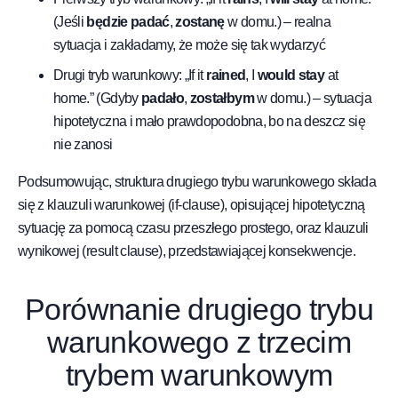
(Jeśli
będzie padać
,
zostanę
w domu.) – realna
sytuacja i zakładamy, że może się tak wydarzyć
Drugi tryb warunkowy: „If it
rained
, I
would stay
at
home.” (Gdyby
padało
,
zostałbym
w domu.) – sytuacja
hipotetyczna i mało prawdopodobna, bo na deszcz się
nie zanosi
Podsumowując, struktura drugiego trybu warunkowego składa
się z klauzuli warunkowej (if-clause), opisującej hipotetyczną
sytuację za pomocą czasu przeszłego prostego, oraz klauzuli
wynikowej (result clause), przedstawiającej konsekwencje.
Porównanie drugiego trybu
warunkowego z trzecim
trybem warunkowym