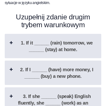
sytuacje w języku angielskim.
Uzupełnij zdanie drugim
trybem warunkowym
1. If it ______ (rain) tomorrow, we
______ (stay) at home.
2. If I ______ (have) more money, I
______ (buy) a new phone.
3. If she ______ (speak) English
fluently, she ______ (work) as an