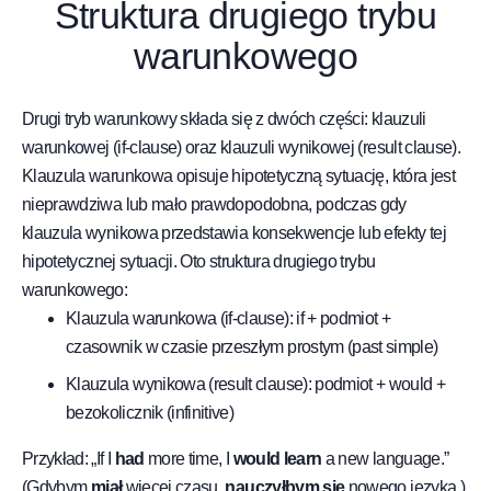
Struktura drugiego trybu
warunkowego
Drugi tryb warunkowy składa się z dwóch części: klauzuli
warunkowej (if-clause) oraz klauzuli wynikowej (result clause).
Klauzula warunkowa opisuje hipotetyczną sytuację, która jest
nieprawdziwa lub mało prawdopodobna, podczas gdy
klauzula wynikowa przedstawia konsekwencje lub efekty tej
hipotetycznej sytuacji. Oto struktura drugiego trybu
warunkowego:
Klauzula warunkowa (if-clause): if + podmiot +
czasownik w czasie przeszłym prostym (past simple)
Klauzula wynikowa (result clause): podmiot + would +
bezokolicznik (infinitive)
Przykład: „If I
had
more time, I
would learn
a new language.”
(Gdybym
miał
więcej czasu,
nauczyłbym się
nowego języka.)