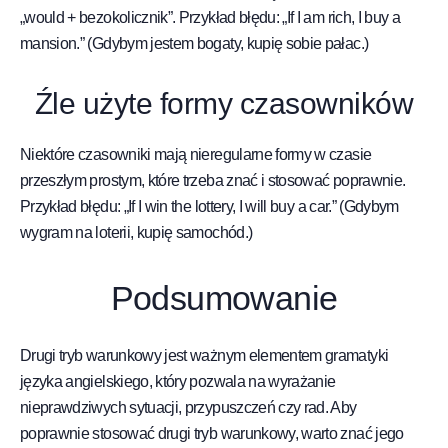
„would + bezokolicznik”. Przykład błędu: „If I am rich, I buy a
mansion.” (Gdybym jestem bogaty, kupię sobie pałac.)
Źle użyte formy czasowników
Niektóre czasowniki mają nieregularne formy w czasie
przeszłym prostym, które trzeba znać i stosować poprawnie.
Przykład błędu: „If I win the lottery, I will buy a car.” (Gdybym
wygram na loterii, kupię samochód.)
Podsumowanie
Drugi tryb warunkowy jest ważnym elementem gramatyki
języka angielskiego, który pozwala na wyrażanie
nieprawdziwych sytuacji, przypuszczeń czy rad. Aby
poprawnie stosować drugi tryb warunkowy, warto znać jego