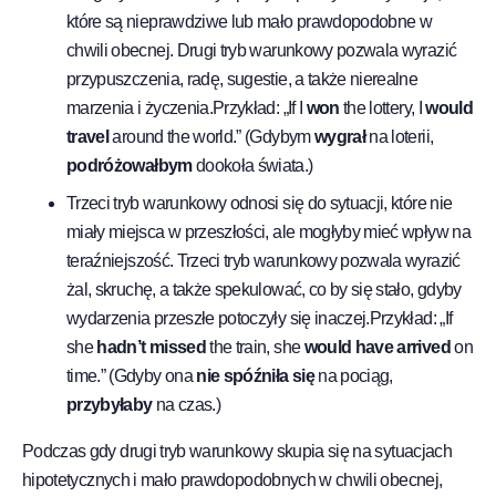
które są nieprawdziwe lub mało prawdopodobne w
chwili obecnej. Drugi tryb warunkowy pozwala wyrazić
przypuszczenia, radę, sugestie, a także nierealne
marzenia i życzenia.Przykład: „If I
won
the lottery, I
would
travel
around the world.” (Gdybym
wygrał
na loterii,
podróżowałbym
dookoła świata.)
Trzeci tryb warunkowy odnosi się do sytuacji, które nie
miały miejsca w przeszłości, ale mogłyby mieć wpływ na
teraźniejszość. Trzeci tryb warunkowy pozwala wyrazić
żal, skruchę, a także spekulować, co by się stało, gdyby
wydarzenia przeszłe potoczyły się inaczej.Przykład: „If
she
hadn’t missed
the train, she
would have arrived
on
time.” (Gdyby ona
nie spóźniła się
na pociąg,
przybyłaby
na czas.)
Podczas gdy drugi tryb warunkowy skupia się na sytuacjach
hipotetycznych i mało prawdopodobnych w chwili obecnej,