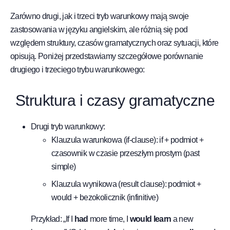
Zarówno drugi, jak i trzeci tryb warunkowy mają swoje
zastosowania w języku angielskim, ale różnią się pod
względem struktury, czasów gramatycznych oraz sytuacji, które
opisują. Poniżej przedstawiamy szczegółowe porównanie
drugiego i trzeciego trybu warunkowego:
Struktura i czasy gramatyczne
Drugi tryb warunkowy:
Klauzula warunkowa (if-clause): if + podmiot +
czasownik w czasie przeszłym prostym (past
simple)
Klauzula wynikowa (result clause): podmiot +
would + bezokolicznik (infinitive)
Przykład: „If I
had
more time, I
would learn
a new