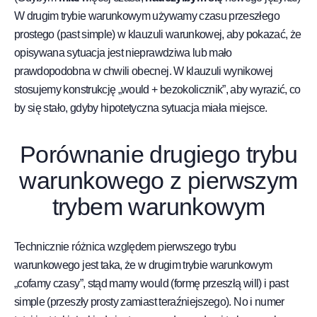
W drugim trybie warunkowym używamy czasu przeszłego
prostego (past simple) w klauzuli warunkowej, aby pokazać, że
opisywana sytuacja jest nieprawdziwa lub mało
prawdopodobna w chwili obecnej. W klauzuli wynikowej
stosujemy konstrukcję „would + bezokolicznik”, aby wyrazić, co
by się stało, gdyby hipotetyczna sytuacja miała miejsce.
Porównanie drugiego trybu
warunkowego z pierwszym
trybem warunkowym
Technicznie różnica względem pierwszego trybu
warunkowego jest taka, że w drugim trybie warunkowym
„cofamy czasy”, stąd mamy would (formę przeszłą will) i past
simple (przeszły prosty zamiast teraźniejszego). No i numer