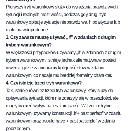
Pierwszy tryb warunkowy służy do wyrażania prawdziwych
sytuacji i realnych możliwości, podczas gdy drugi tryb
warunkowy opisuje sytuacje nieprawdziwe, hipotetyczne lub
mało prawdopodobne.
3. Czy zawsze muszę używać „if” w zdaniach z drugim
trybem warunkowym?
W większości przypadków używamy „if” w zdaniach z drugim
trybem warunkowym. Istnieje jednak alternatywa w postaci
inwersji, gdzie zamieniamy kolejność słów w zdaniu
warunkowym, co nadaje mu bardziej formalny charakter.
4. Czy istnieje trzeci tryb warunkowy?
Tak, istnieje również trzeci tryb warunkowy, który służy do
opisywania sytuacji, które nie zdarzyły się w przeszłości, ale
mogłyby mieć wpływ na teraźniejszość. W trzecim trybie
warunkowym używamy konstrukcji „if + past perfect” w zdaniu
warunkowym oraz „would have + past participle” w zdaniu
podrzędnym.