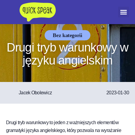
Dołącz do Akty
Bez kategorii
Drugi tryb warunkowy w
języku angielskim
Jacek Obolewicz
2023-01-30
Drugi tryb warunkowy to jeden z ważniejszych elementów
gramatyki języka angielskiego, który pozwala na wyrażanie