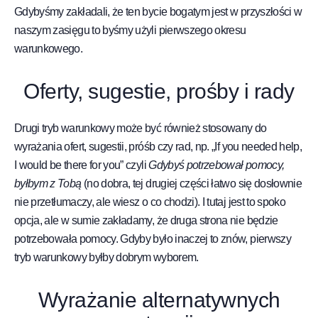
Gdybyśmy zakładali, że ten bycie bogatym jest w przyszłości w
naszym zasięgu to byśmy użyli pierwszego okresu
warunkowego.
Oferty, sugestie, prośby i rady
Drugi tryb warunkowy może być również stosowany do
wyrażania ofert, sugestii, próśb czy rad, np. „If you needed help,
I would be there for you” czyli
Gdybyś potrzebował pomocy,
byłbym z Tobą
(no dobra, tej drugiej części łatwo się dosłownie
nie przetłumaczy, ale wiesz o co chodzi). I tutaj jest to spoko
opcja, ale w sumie zakładamy, że druga strona nie będzie
potrzebowała pomocy. Gdyby było inaczej to znów, pierwszy
tryb warunkowy byłby dobrym wyborem.
Wyrażanie alternatywnych