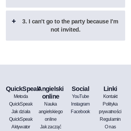
3. I can't go to the party because I'm
not invited.
QuickSpeak
Angielski
Social
Linki
online
Metoda
YouTube
Kontakt
QuickSpeak
Nauka
Instagram
Polityka
Jak działa
angielskiego
Facebook
prywatności
QuickSpeak
online
Regulamin
Aktywator
Jak zacząć
O nas