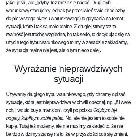
jako „jeśli”, ale „gdyby” też może się nadać. Drugi tryb
warunkowy stosujemy jednak (w przeciwieństwie chociażby
do pierwszego okresu warunkowego) to gdybania na temat
sytuacji, które i tak są mało realne. Z drugiej strony też ta
realność jest trochę względna, bo tak serio, to decydując się na
użycie tego trybu warunkowego to my w zasadzie zakładamy,
że sytuacja realna nie jest, ale o tym nieco dalej.
Wyrażanie nieprawdziwych
sytuacji
Używamy drugiego trybu warunkowego, gdy chcemy opisać
sytuację, która jest nieprawdziwa w chwili obecnej, np. „If I were
rich, I would buy a mansion”, czyli po polsku
Gdybym był
bogaty, kupiłbym sobie pałac.
No, ale nie jestem to sobie nie
kupię. Tutaj też możemy, ale nie musimy zakładać to, że nie
bardzo widzimy szansę na to, że w przyszłości coś się zmieni.