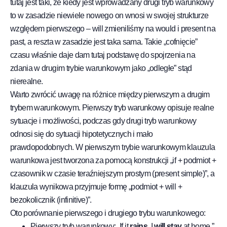
tutaj jest taki, że kiedy jest wprowadzany drugi tryb warunkowy
to w zasadzie niewiele nowego on wnosi w swojej strukturze
względem pierwszego – will zmieniliśmy na would i present na
past, a reszta w zasadzie jest taka sama. Takie „cofnięcie”
czasu właśnie daje dam tutaj podstawę do spojrzenia na
zdania w drugim trybie warunkowym jako „odległe” stąd
nierealne.
Warto zwrócić uwagę na różnice między pierwszym a drugim
trybem warunkowym. Pierwszy tryb warunkowy opisuje realne
sytuacje i możliwości, podczas gdy drugi tryb warunkowy
odnosi się do sytuacji hipotetycznych i mało
prawdopodobnych. W pierwszym trybie warunkowym klauzula
warunkowa jest tworzona za pomocą konstrukcji „if + podmiot +
czasownik w czasie teraźniejszym prostym (present simple)”, a
klauzula wynikowa przyjmuje formę „podmiot + will +
bezokolicznik (infinitive)”.
Oto porównanie pierwszego i drugiego trybu warunkowego:
Pierwszy tryb warunkowy: „If it
rains
, I
will stay
at home.”