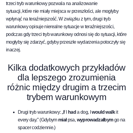
trzeci tryb warunkowy pozwala na analizowanie
sytuacji, które nie miały miejsca w przeszłości, ale mogłyby
wpłynąć na teraźniejszość. W związku z tym, drugi tryb
warunkowy opisuje nierealne sytuacje w teraźniejszości,
podczas gdy trzeci tryb warunkowy odnosi się do sytuacji, które
mogłyby się zdarzyć, gdyby przeszłe wydarzenia potoczyły się
inaczej.
Kilka dodatkowych przykładów
dla lepszego zrozumienia
różnic między drugim a trzecim
trybem warunkowym
Drugi tryb warunkowy: „If I
had
a dog, I
would walk
it
every day.” (Gdybym
miał
psa,
wyprowadzałbym
go na
spacer codziennie.)