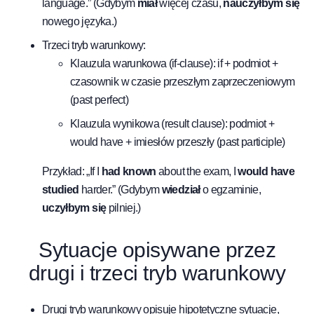
language.” (Gdybym
miał
więcej czasu,
nauczyłbym się
nowego języka.)
Trzeci tryb warunkowy:
Klauzula warunkowa (if-clause): if + podmiot +
czasownik w czasie przeszłym zaprzeczeniowym
(past perfect)
Klauzula wynikowa (result clause): podmiot +
would have + imiesłów przeszły (past participle)
Przykład: „If I
had known
about the exam, I
would have
studied
harder.” (Gdybym
wiedział
o egzaminie,
uczyłbym się
pilniej.)
Sytuacje opisywane przez
drugi i trzeci tryb warunkowy
Drugi tryb warunkowy opisuje hipotetyczne sytuacje,